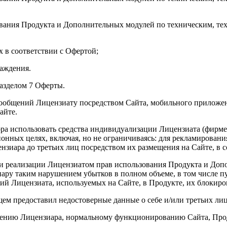
зования Продукта и Дополнительных модулей по техническим, 
х в соответствии с Офертой;
раждения.
разделом 7 Оферты.
ообщений Лицензиату посредством Сайта, мобильного приложен
айте.
вора использовать средства индивидуализации Лицензиата (фирм
ионных целях, включая, но не ограничиваясь: для рекламирован
ензиара до третьих лиц посредством их размещения на Сайте, в
сти реализации Лицензиатом прав использования Продукта и До
 таким нарушением убытков в полном объеме, в том числе пут
 Лицензиата, используемых на Сайте, в Продукте, их блокиров
ем предоставил недостоверные данные о себе и/или третьих лица
 мнению Лицензиара, нормальному функционированию Сайта, Пр