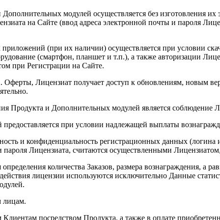
Дополнительных модулей осуществляется без изготовления их э
нзиата на Сайте (ввод адреса электронной почты и пароля Лиц
 приложений (при их наличии) осуществляется при условии ск
дование (смартфон, планшет и т.п.), а также авторизации Лиц
ом при Регистрации на Сайте.
3.2. Оферты, Лицензиат получает доступ к обновлениям, новым 
ятельно.
ания Продукта и Дополнительных модулей является соблюдение 
 предоставляется при условии надлежащей выплаты вознагражден
анность и конфиденциальность регистрационных данных (логина и
пароля Лицензиата, считаются осуществленными Лицензиатом, и
ля определения количества Заказов, размера вознаграждения, а р
 действия лицензии используются исключительно Данные статис
одулей.
м лицам.
м Клиентам посредством Продукта, а также в оплате приобретен