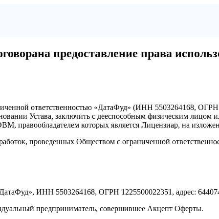
оговора
на предоставление права исполь
иченной ответственностью «ДатаФуд» (ИНН 5503264168, ОГРН 12
сновании Устава, заключить с дееспособным физическим лицо
ЭВМ, правообладателем которых является Лицензиар, на изложе
работок, проведенных Обществом с ограниченной ответственно
атаФуд», ИНН 5503264168, ОГРН 1225500022351, адрес: 644074, г
видуальный предприниматель, совершившее Акцепт Оферты.