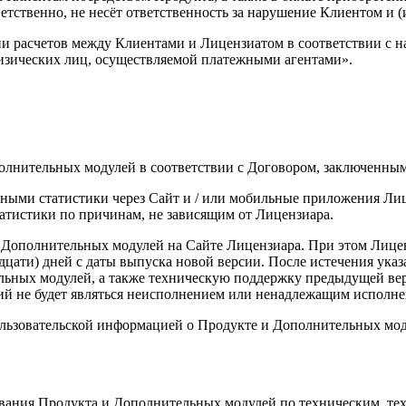
ственно, не несёт ответственность за нарушение Клиентом и (и
 расчетов между Клиентами и Лицензиатом в соответствии с наст
физических лиц, осуществляемой платежными агентами».
ополнительных модулей в соответствии с Договором, заключенны
нными статистики через Сайт и / или мобильные приложения Лиц
атистики по причинам, не зависящим от Лицензиара.
и Дополнительных модулей на Сайте Лицензиара. При этом Лицен
цати) дней с даты выпуска новой версии. После истечения указ
льных модулей, а также техническую поддержку предыдущей ве
ий не будет являться неисполнением или ненадлежащим исполне
ользовательской информацией о Продукте и Дополнительных моду
зования Продукта и Дополнительных модулей по техническим, 