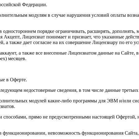
Российской Федерации.
полнительным модулям в случае нарушения условий оплаты возн
в одностороннем порядке ограничивать, расширять, дополнять,
 Акцепт, Лицензиат понимает и признает, что указанные действ
 а также дает согласие на их совершение Лицензиару по его у
 аккаунт, а также все внесенные Лицензиатом данные на Сайте, 
ех) месяцев.
ые в Оферте.
оследующем недостоверные сведения, в том числе данные третьих
ополнительных модулей какие-либо программы для ЭВМ и/или си
зиатов.
ли способами, прямо не предусмотренными настоящей Офертой, 
ои в функционировании, невозможность функционирования Сайта,