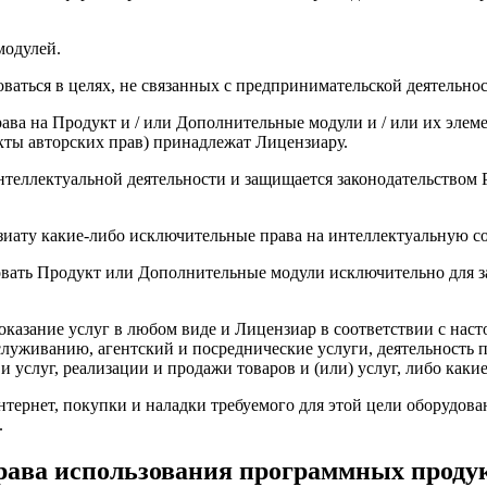
модулей.
оваться в целях, не связанных с предпринимательской деятельно
ава на Продукт и / или Дополнительные модули и / или их элеме
ты авторских прав) принадлежат Лицензиару.
нтеллектуальной деятельности и защищается законодательством 
иату какие-либо исключительные права на интеллектуальную со
ьзовать Продукт или Дополнительные модули исключительно для
 оказание услуг в любом виде и Лицензиар в соответствии с на
бслуживанию, агентский и посреднические услуги, деятельность
 услуг, реализации и продажи товаров и (или) услуг, либо каки
нтернет, покупки и наладки требуемого для этой цели оборудов
.
права использования программных проду