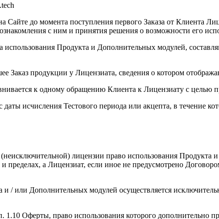
tech
на Сайте до момента поступления первого Заказа от Клиента Лиц
 ознакомления с ним и принятия решения о возможности его исп
ва использования Продукта и Дополнительных модулей, составл
ее Заказ продукции у Лицензиата, сведения о котором отобража
равнивается к одному обращению Клиента к Лицензиату с целью 
с даты исчисления Тестового периода или акцепта, в течение ко
й (неисключительной) лицензии право использования Продукта и
 пределах, а Лицензиат, если иное не предусмотрено Договором
а и / или Дополнительных модулей осуществляется исключитель
. 1.10 Оферты, право использования которого дополнительно пр