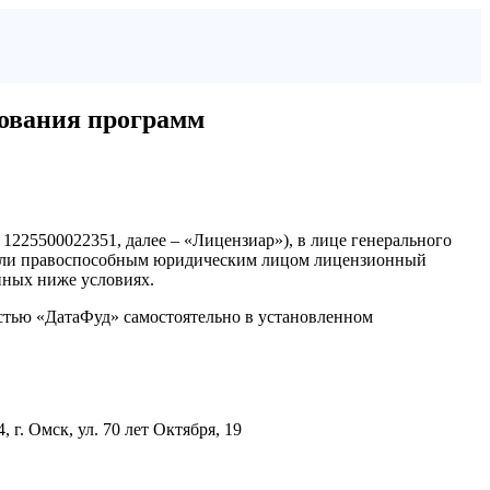
зования программ
25500022351, далее – «Лицензиар»), в лице генерального
м или правоспособным юридическим лицом лицензионный
нных ниже условиях.
стью «ДатаФуд» самостоятельно в установленном
. Омск, ул. 70 лет Октября, 19